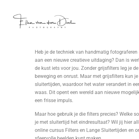
Heb je de techniek van handmatig fotograferen 
aan een nieuwe creatieve uitdaging? Dan is werk
de kust iets voor jou. Zonder grijsfilters leg je d
beweging en onrust. Maar met grijsfilters kun j
sluitertijden, waardoor het water verandert in e
waas. Dit opent een wereld aan nieuwe mogelijk
een frisse impuls.
Maar hoe gebruik je die filters precies? Welke so
je met sluitertijd het eindresultaat? Wil jij hier 
online cursus Filters en Lange Sluitertijden en on
sfeervolle beelden kunt maken.