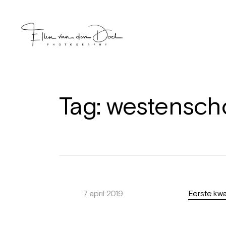
Tag:
westensc
7 april 2019
Eerste kwa