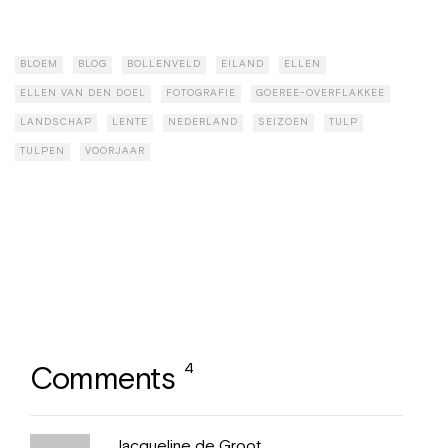
BLOEM
BLOG
BOLLENVELD
EILAND
ELLEN
ELLEN VAN DEN DOEL
FOTOGRAFIE
GOEREE-OVERFLAKKEE
LANDSCHAP
LENTE
NEDERLAND
SEIZOEN
TULP
TULPEN
VOORJAAR
Next:
De eerste
keer
4
Comments
Jacqueline de Groot